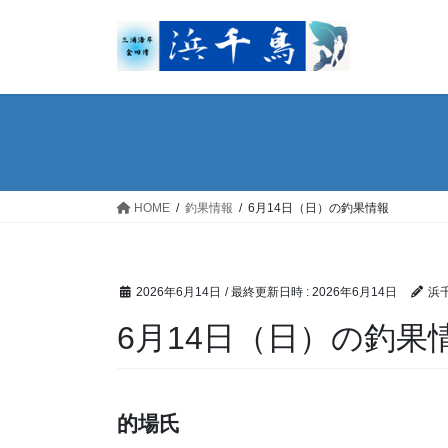
コ
ナ
ン
ビ
テ
ゲ
ン
ー
ツ
シ
へ
ョ
ス
ン
キ
に
ッ
移
HOME
釣果情報
6月14日（日）の釣果情報
プ
動
2026年6月14日
/ 最終更新日時 :
2026年6月14日
浜
6月14日（日）の釣果
的場氏