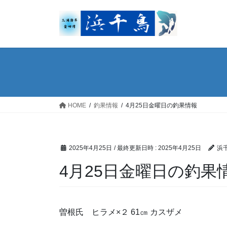
コ
ナ
ン
ビ
テ
ゲ
ン
ー
ツ
シ
へ
ョ
ス
ン
キ
に
ッ
移
HOME
釣果情報
4月25日金曜日の釣果情報
プ
動
2025年4月25日
/ 最終更新日時 :
2025年4月25日
浜
4月25日金曜日の釣果
曽根氏 ヒラメ×２ 61㎝ カスザメ