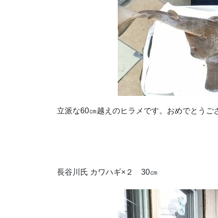
立派な60㎝越えのヒラメです。おめでとうご
長谷川氏 カワハギ×２ 30㎝